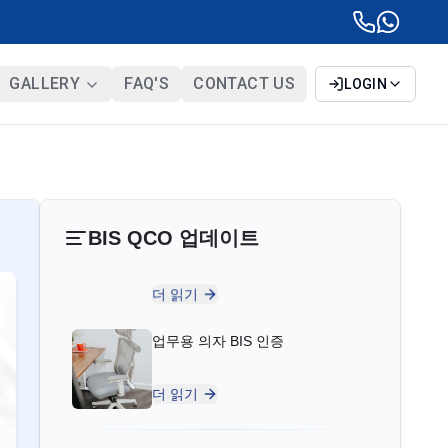
반응적인 고객 서비스와 정시성은 탁월합
니다. 문제 없는 BIS 인증을 위해 강력히
추천합니다.
”
GALLERY
FAQ'S
CONTACT US
LOGIN
Jun Min Sim님
Leaderart Industries, 말레이시아 BIS 라
이센스 보유자
업무용 의자 BIS 인증
“
Sun Certifications India는 우리가 BIS 인
BIS QCO 업데이트
증을 획득하는 데 도움을 주었고, 인도에서
의 우리의 참여를 두 배로 늘렸습니다. 그
더 읽기
들의 서비스는 빠르고 진정하며 최신 BIS
규범과 함께 업데이트됩니다.
”
의자 및 스툴 BIS 인증
Fatima님
더 읽기
Aluminium Bahrain (ALBA), 바레인 BIS 라
이센스 보유자