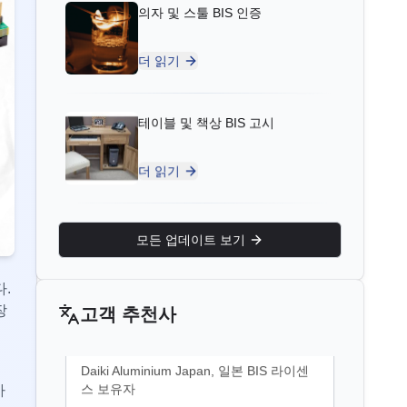
테이블 및 책상 BIS 고시
“
훌륭한 BIS 인증 지원, 매우 신뢰할 수 있
는 컨설턴트입니다.
”
더 읽기
Yousef님
수납장 BIS 고시
Bahrain Aluminium Manufacturing
Company, 바레인 BIS 라이센스 보유자
더 읽기
“
전문 컨설턴트와 함께 원활한 BIS 등록 과
정입니다.
”
2층 침대 BIS 고시
모든 업데이트 보기
Satoshi님
더 읽기
.
Daiki Aluminium Japan, 일본 BIS 라이센
장
고객 추천사
스 보유자
태양광 DC 케이블 및 내화 케이블
“
효율적인 BIS 라이센스 지원, 훌륭한 컨설
BIS 고시
턴트입니다.
”
까
더 읽기