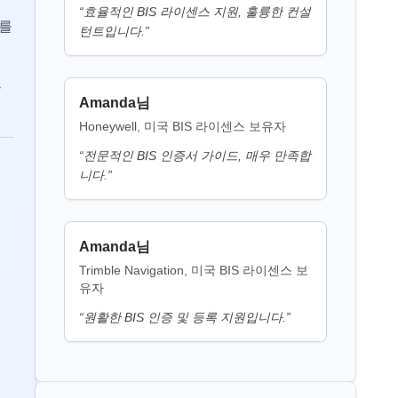
화를
Amanda님
단조 알루미늄 및 알루미늄 합금,
Honeywell, 미국 BIS 라이센스 보유자
단조 재료 및 단조품 BIS 고시
그
“
전문적인 BIS 인증서 가이드, 매우 만족합
더 읽기
니다.
”
H 산 BIS 고시
Amanda님
더 읽기
Trimble Navigation, 미국 BIS 라이센스 보
유자
“
원활한 BIS 인증 및 등록 지원입니다.
”
K 산 BIS 고시
더 읽기
Martina님
Remsa Italia, 이탈리아 BIS 라이센스 보유
자
비닐 술폰 BIS 고시
“
유용한 BIS 컨설턴트, 간소화된 라이센스