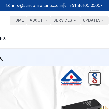
info@sunconsultants.co.in
+91 80105 05057
HOME
ABOUT
SERVICES
UPDATES
e X
X