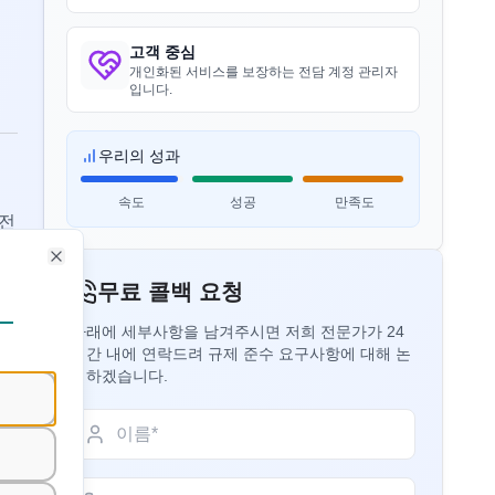
관개용 알루미늄 합금 튜브 BIS 고
Huy님
시 - 용접 튜브
Danu Vina, 베트남 BIS 라이센스 보유자
고객 중심
더 읽기
개인화된 서비스를 보장하는 전담 계정 관리자
“
신뢰할 수 있는 BIS 라이센스 컨설턴트,
입니다.
빠른 과정입니다.
”
관개용 알루미늄 합금 튜브 BIS 고
시 – 압출 튜브
우리의 성과
더 읽기
Minh님
속도
성공
만족도
 전
Hanh My Production Company, 베트남
BIS 라이센스 보유자
연속 주조 및 압연으로 생산된 EC
Close
“
전문 BIS 컨설턴트, 인증이 쉬워졌습니
무료 콜백 요청
급 알루미늄 로드 BIS 고시
다.
”
더 읽기
아래에 세부사항을 남겨주시면 저희 전문가가 24
시간 내에 연락드려 규제 준수 요구사항에 대해 논
의하겠습니다.
Hoa님
단조 알루미늄 및 알루미늄 합금
바, 로드 및 섹션 BIS 고시
Sedo Vina, 베트남 BIS 라이센스 보유자
더 읽기
“
원활한 BIS 인증서 등록, 훌륭한 지원입니
다.
”