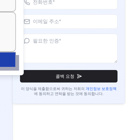
석고 보드 BIS 고시
Hana님
더 읽기
Misumi Japan, 일본 BIS 라이센스 보유자
비
“
신뢰할 수 있는 BIS 컨설턴트, 빠른 인증
업무용 의자 BIS 인증
과정입니다.
”
환
더 읽기
Nok님
콜백 요청
의자 및 스툴 BIS 인증
Thantawan Public Industry Company, 태
국 BIS 라이센스 보유자
이 양식을 제출함으로써 귀하는 저희의
개인정보 보호정책
에 동의하고 연락을 받는 것에 동의합니다.
더 읽기
“
전문적인 BIS 인증 서비스, 매우 효율적입
니다.
”
테이블 및 책상 BIS 고시
Luis님
더 읽기
Cortizo Aluminios, 스페인 BIS 라이센스