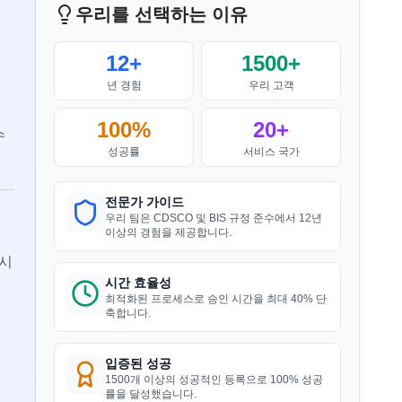
우리를 선택하는 이유
과정입니다.
”
더 읽기
12+
1500+
전기 울타리 에너자이저 BIS 고시
년 경험
우리 고객
Nikola님
Aquazzura, 이탈리아 BIS 라이센스 보유
100%
20+
더 읽기
자
수
성공률
서비스 국가
“
우리는 정해진 시간 내에 합리적인 가격
으로 BIS 인증서를 받았습니다. 훌륭한 작
세탁기 BIS 고시
업입니다 Sun 팀!
”
전문가 가이드
우리 팀은 CDSCO 및 BIS 규정 준수에서 12년
이상의 경험을 제공합니다.
더 읽기
출시
Ayu님
시간 효율성
PT Quty, 인도네시아 BIS 라이센스 보유자
석고 보드 BIS 고시
최적화된 프로세스로 승인 시간을 최대 40% 단
축합니다.
“
훌륭한 BIS 등록 서비스, 강력히 추천합니
더 읽기
다.
”
입증된 성공
1500개 이상의 성공적인 등록으로 100% 성공
률을 달성했습니다.