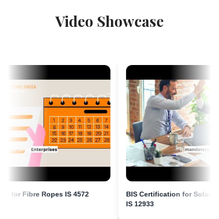
電気フェンスエナジャイザーのBIS通知
“
Sun Certifications Indiaは私たちがBIS認証を取得
Video Showcase
するのを支援し、インドでの私たちの関与を2倍に
続きを読む
しました。彼らのサービスは迅速で、真摯で、最
新のBIS規範に更新されています。
”
洗濯機のBIS通知
Fatima様
続きを読む
Aluminium Bahrain (ALBA)、バーレーンBISライセ
ンス保有者
“
素晴らしいBIS認証サポート、非常に信頼できる
石膏ボードのBIS通知
コンサルタントです。
”
続きを読む
Yousef様
灌漑用アルミニウム合金チューブのBIS通
Bahrain Aluminium Manufacturing Company、バ
fication for Fibre Ropes IS 4572
Click to play
BIS Certification for So
知 - 溶接チューブ
bre Ropes IS 4572
BIS Certification for Solar Flat Plate Co
ーレーンBISライセンス保有者
IS 12933
続きを読む
“
専門コンサルタントとのスムーズなBIS登録プロ