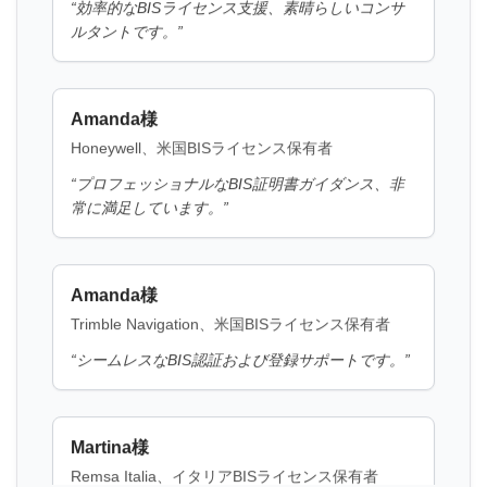
Amanda様
鍛造アルミニウムおよびアルミニウム合
金、鍛造材料および鍛造品のBIS通知
Honeywell、米国BISライセンス保有者
続きを読む
“
プロフェッショナルなBIS証明書ガイダンス、非
常に満足しています。
”
H酸のBIS通知
Amanda様
続きを読む
Trimble Navigation、米国BISライセンス保有者
“
シームレスなBIS認証および登録サポートです。
”
K酸のBIS通知
続きを読む
Martina様
Remsa Italia、イタリアBISライセンス保有者
“
有用なBISコンサルタント、簡素化されたライセ
ビニルスルホンのBIS通知
ンスプロセスです。
”