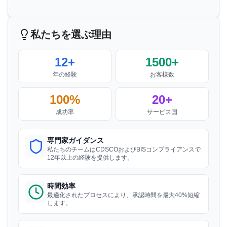
続きを読む
私たちを選ぶ理由
Nikola様
電気フェンスエナジャイザーのBIS通知
Aquazzura、イタリアBISライセンス保有者
12+
1500+
“
私たちは定められた時間内に手頃な価格でBIS証
続きを読む
年の経験
お客様数
明書を取得しました。素晴らしい仕事ですSunチ
ーム！
”
100%
20+
洗濯機のBIS通知
成功率
サービス国
Ayu様
続きを読む
専門家ガイダンス
PT Quty、インドネシアBISライセンス保有者
私たちのチームはCDSCOおよびBISコンプライアンスで
12年以上の経験を提供します。
“
素晴らしいBIS登録サービス、強くお勧めしま
石膏ボードのBIS通知
す。
”
時間効率
最適化されたプロセスにより、承認時間を最大40%短縮
続きを読む
します。
Huy様
Danu Vina、ベトナムBISライセンス保有者