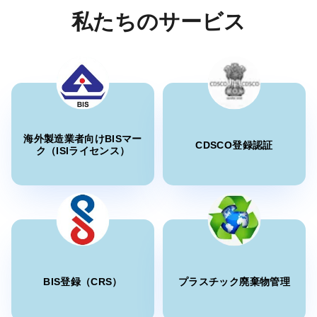
です。
”
私たちのサービス
収納ユニットのBIS通知
Aisha様
Midal Cables、バーレーンBISライセンス保有者
続きを読む
“
専門BISコンサルタント、スムーズな認証プロセ
スです。
”
二段ベッドのBIS通知
海外製造業者向けBISマー
CDSCO登録認証
ク（ISIライセンス）
続きを読む
Aisha様
Nobilia Kitchens、バーレーンBISライセンス保有
者
太陽光DCケーブルおよび耐火ケーブルの
BIS通知
“
信頼できるBIS証明書登録サポートです。
”
続きを読む
BIS登録（CRS）
プラスチック廃棄物管理
Eliyawati様
鍛造アルミニウムおよびアルミニウム合
PT Quty Karunia、ベトナムBISライセンス保有者
金、鍛造材料および鍛造品のBIS通知