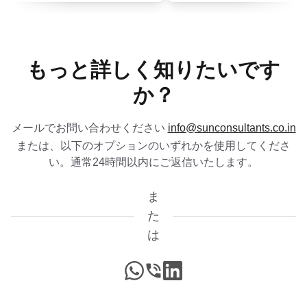
セスです。
”
灌漑用アルミニウム合金チューブのBIS通
知 – 押出チューブ
Satoshi様
もっと詳しく知りたいです
続きを読む
Daiki Aluminium Japan、日本BISライセンス保有
か？
者
“
効率的なBISライセンス支援、素晴らしいコンサ
連続鋳造および圧延により製造されたECグ
レードアルミニウムロッドのBIS通知
メールでお問い合わせください
info@sunconsultants.co.in
ルタントです。
”
または、以下のオプションのいずれかを使用してくださ
続きを読む
い。通常24時間以内にご返信いたします。
Amanda様
ま
鍛造アルミニウムおよびアルミニウム合金
Honeywell、米国BISライセンス保有者
バー、ロッド、セクションのBIS通知
た
“
プロフェッショナルなBIS証明書ガイダンス、非
は
続きを読む
常に満足しています。
”
石膏ボードのBIS通知
WhatsApp
Call
LinkedIn
Amanda様