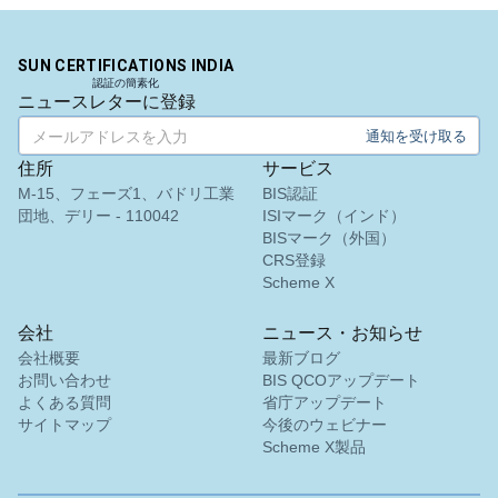
Trimble Navigation、米国BISライセンス保有者
続きを読む
“
シームレスなBIS認証および登録サポートです。
”
SUN CERTIFICATIONS INDIA
作業用椅子のBIS認証
認証の簡素化
ニュースレターに登録
続きを読む
Martina様
通知を受け取る
Remsa Italia、イタリアBISライセンス保有者
住所
サービス
M-15、フェーズ1、バドリ工業
BIS認証
“
有用なBISコンサルタント、簡素化されたライセ
椅子とスツールのBIS認証
団地、デリー - 110042
ISIマーク（インド）
ンスプロセスです。
”
BISマーク（外国）
CRS登録
続きを読む
Scheme X
Nikola様
会社
ニュース・お知らせ
テーブルとデスクのBIS通知
Aquazzura、イタリアBISライセンス保有者
会社概要
最新ブログ
お問い合わせ
BIS QCOアップデート
“
私たちは定められた時間内に手頃な価格でBIS証
続きを読む
よくある質問
省庁アップデート
明書を取得しました。素晴らしい仕事ですSunチ
サイトマップ
今後のウェビナー
ーム！
”
Scheme X製品
収納ユニットのBIS通知