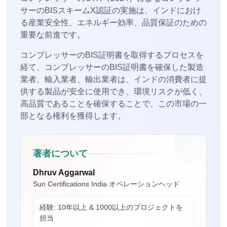
サーのBISスキームX認証の実施は、インドにおけ
る産業安全性、エネルギー効率、品質保証のための
重要な前進です。
コンプレッサーのBIS証明書を取得するプロセスを
経て、コンプレッサーのBIS証明書を確保した製造
業者、輸入業者、輸出業者は、インドの消費者に提
供する製品が安全に使用でき、環境リスクが低く、
Eliyawati様
高品質であることを確保することで、この市場の一
PT Quty Karunia、ベトナムBISライセンス保有者
部となる権利を獲得します。
“
Sun Certifications Indiaは素晴らしいBIS認証サー
ビスを提供しました。彼らの比類のないサービス
と誠実さが私たちの信頼を獲得しました。インド
著者について
で最高のBISコンサルタントの一つです！
”
Dhruv Aggarwal
Sun Certifications India オペレーションヘッド
Belle様
経験:
10年以上 & 1000以上のプロジェクトを
Thantawan Industries Ltd、タイBISライセンス保
担当
有者