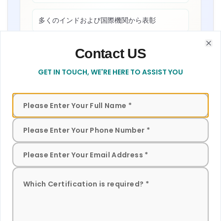
“
Sun Certifications IndiaはBIS認証プロセス全体を
多くのインドおよび国際機関から表彰
通じて私たちをサポートしました。彼らの迅速な
カスタマーサービスと時間厳守は卓越していま
す。問題のないBIS認証を強くお勧めします。
”
Contact US
Contact form to get in touch with our team for assistance
Clo
LinkedIn:
私とつながる
GET IN TOUCH, WE'RE HERE TO ASSIST YOU
連絡先:
info@sunconsultants.co.in
Jun Min Sim様
Leaderart Industries、マレーシアBISライセンス保
有者
作業用椅子のBIS認証
“
Sun Certifications Indiaは私たちがBIS認証を取得
するのを支援し、インドでの私たちの関与を2倍に
続きを読む
BIS QCO アップデート
しました。彼らのサービスは迅速で、真摯で、最
新のBIS規範に更新されています。
”
椅子とスツールのBIS認証
続きを読む
Fatima様
Aluminium Bahrain (ALBA)、バーレーンBISライセ