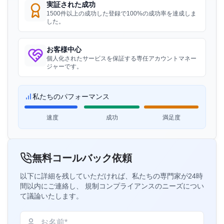
実証された成功
灌漑用アルミニウム合金チューブのBIS通
知 - 溶接チューブ
1500件以上の成功した登録で100%の成功率を達成しま
“
信頼できるBISライセンスコンサルタント、迅速
した。
なプロセスです。
”
続きを読む
お客様中心
個人化されたサービスを保証する専任アカウントマネー
灌漑用アルミニウム合金チューブのBIS通
Minh様
ジャーです。
知 – 押出チューブ
Hanh My Production Company、ベトナムBISライ
センス保有者
続きを読む
私たちのパフォーマンス
“
専門BISコンサルタント、認証が簡単になりまし
た。
”
速度
成功
満足度
連続鋳造および圧延により製造されたECグ
レードアルミニウムロッドのBIS通知
続きを読む
Hoa様
無料コールバック依頼
Sedo Vina、ベトナムBISライセンス保有者
以下に詳細を残していただければ、私たちの専門家が24時
間以内にご連絡し、 規制コンプライアンスのニーズについ
鍛造アルミニウムおよびアルミニウム合金
“
スムーズなBIS証明書登録、素晴らしいサポート
バー、ロッド、セクションのBIS通知
て議論いたします。
です。
”
続きを読む