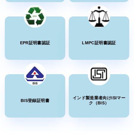
“
Sun Certifications Indiaは素晴らしいBIS認証サー
続きを読む
ビスを提供しました。彼らの比類のないサービス
と誠実さが私たちの信頼を獲得しました。インド
で最高のBISコンサルタントの一つです！
”
H酸のBIS通知
EPR証明書認証
LMPC証明書認証
続きを読む
Belle様
Thantawan Industries Ltd、タイBISライセンス保
有者
K酸のBIS通知
“
Sun Certifications IndiaはBIS認証プロセス全体を
通じて私たちをサポートしました。彼らの迅速な
続きを読む
カスタマーサービスと時間厳守は卓越していま
す。問題のないBIS認証を強くお勧めします。
”
インド製造業者向けISIマー
BIS登録証明書
ビニルスルホンのBIS通知
ク（BIS）
Jun Min Sim様
続きを読む
Leaderart Industries、マレーシアBISライセンス保
有者