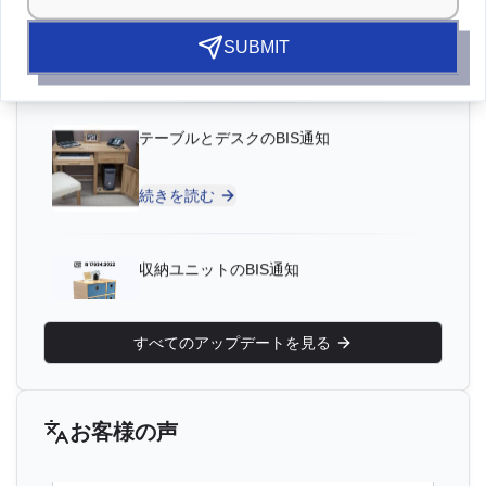
ンス保有者
テーブルとデスクのBIS通知
“
素晴らしいBIS認証サポート、非常に信頼できる
SUBMIT
コンサルタントです。
”
続きを読む
Yousef様
収納ユニットのBIS通知
Bahrain Aluminium Manufacturing Company、バ
ーレーンBISライセンス保有者
続きを読む
“
専門コンサルタントとのスムーズなBIS登録プロ
セスです。
”
二段ベッドのBIS通知
すべてのアップデートを見る
続きを読む
Satoshi様
Daiki Aluminium Japan、日本BISライセンス保有
者
太陽光DCケーブルおよび耐火ケーブルの
お客様の声
“
効率的なBISライセンス支援、素晴らしいコンサ
BIS通知
ルタントです。
”
続きを読む