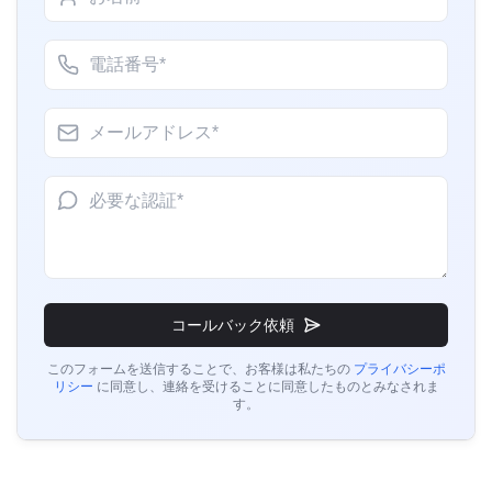
Hana様
石膏ボードのBIS通知
Misumi Japan、日本BISライセンス保有者
“
信頼できるBISコンサルタント、迅速な認証プロ
続きを読む
セスです。
”
作業用椅子のBIS認証
Nok様
続きを読む
Thantawan Public Industry Company、タイBISラ
イセンス保有者
椅子とスツールのBIS認証
“
プロフェッショナルなBIS認証サービス、非常に
効率的です。
”
コールバック依頼
続きを読む
このフォームを送信することで、お客様は私たちの
プライバシーポ
リシー
に同意し、連絡を受けることに同意したものとみなされま
す。
Luis様
テーブルとデスクのBIS通知
Cortizo Aluminios、スペインBISライセンス保有者
“
素晴らしいBIS登録およびライセンスガイダンス
続きを読む