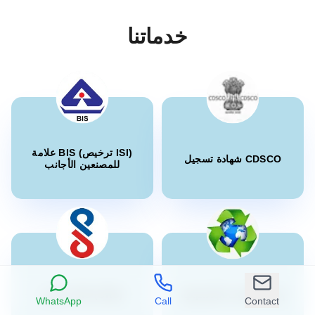
اقرأ المزيد
خدماتنا
السيدة إلياواتي
إشعار BIS لكابلات الطاقة الشمسية وكابلات
PT Quty Karunia، حاصلة على ترخيص BIS في فيتنام
مقاومة الحريق
قدمت Sun Certifications India خدمات شهادة BIS
“
اقرأ المزيد
ممتازة. خدمتهم التي لا تضاهى وإخلاصهم كسبوا ثقتنا.
”
أحد أفضل مستشاري BIS في الهند!
إشعار BIS للألمنيوم المطروق وسبائك
الألمنيوم، مخزون التشكيل والمطروقات
علامة BIS (ترخيص ISI)
شهادة تسجيل CDSCO
للمصنعين الأجانب
السيدة بيل
اقرأ المزيد
Thantawan Industries Ltd، حاصلة على ترخيص BIS
في تايلاند
إشعار BIS لحمض H
دعمتنا Sun Certifications India طوال عملية شهادة
“
BIS. خدمة العملاء الاستباقية ودقتهم في المواعيد
استثنائية. موصى به بشدة للحصول على شهادة BIS
اقرأ المزيد
”
بدون مشاكل.
إدارة النفايات البلاستيكية
تسجيل BIS (CRS)
WhatsApp
Call
Contact
إشعار BIS لحمض K