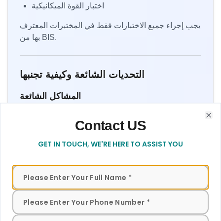
اختبار القوة الميكانيكية
يجب إجراء جميع الاختبارات فقط في المختبرات المعترف
بها من BIS.
التحديات الشائعة وكيفية تجنبها
المشاكل الشائعة
الفشل في اختبارات الرطوبة أو العزل
Contact US
Contact form to get in touch with our team for assistance
Clo
تصميم غلاف البطارية غير الآمن
GET IN TOUCH, WE'RE HERE TO ASSIST YOU
ارتفاع درجة الحرارة أثناء التشغيل غير الطبيعي
المستندات غير مكتملة
الحلول وأفضل الممارسات
إجراء اختبار الامتثال المسبق
استخدام البطاريات والمكونات المعتمدة