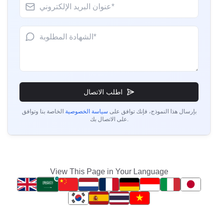
شهادة BIS للكراسي والمقاعد
السيد لويس
اقرأ المزيد
Cortizo Aluminios، حاصل على ترخيص BIS في إسبانيا
”
إرشاد تسجيل وترخيص BIS ممتاز.
“
إشعار BIS للطاولات والمكاتب
اطلب الاتصال
السيدة عائشة
اقرأ المزيد
بإرسال هذا النموذج، فإنك توافق على
سياسة الخصوصية
الخاصة بنا وتوافق
Midal Cables، حاصلة على ترخيص BIS في البحرين
على الاتصال بك.
”
مستشارو BIS خبراء، عملية شهادة سلسة.
“
إشعار BIS لوحدات التخزين
اقرأ المزيد
السيدة عائشة
View This Page in Your Language
Nobilia Kitchens، حاصلة على ترخيص BIS في
البحرين
إشعار BIS للأسرة المزدوجة
”
دعم تسجيل شهادة BIS موثوق.
“