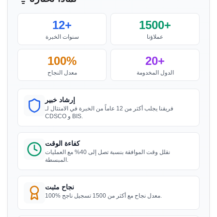
”
معقولة، عمل رائع فريق Sun!
اقرأ المزيد
12+
1500+
عملاؤنا
سنوات الخبرة
السيدة آيو
إشعار BIS لألواح الجبس
PT Quty، حاصلة على ترخيص BIS في إندونيسيا
100%
20+
”
خدمة تسجيل BIS ممتازة، موصى به بشدة.
“
الدول المخدومة
معدل النجاح
اقرأ المزيد
إرشاد خبير
فريقنا يجلب أكثر من 12 عاماً من الخبرة في الامتثال لـ
السيد هوي
إشعار BIS لأنابيب سبائك الألمنيوم لأغراض
CDSCO و BIS.
الري - الأنابيب الملحومة
Danu Vina، حاصل على ترخيص BIS في فيتنام
اقرأ المزيد
”
مستشارو ترخيص BIS موثوقون، عملية سريعة.
“
كفاءة الوقت
نقلل وقت الموافقة بنسبة تصل إلى 40% مع العمليات
المبسطة.
إشعار BIS لأنابيب سبائك الألمنيوم لأغراض
السيد مينه
الري – الأنابيب المطروقة
نجاح مثبت
Hanh My Production Company، حاصل على ترخيص
100% معدل نجاح مع أكثر من 1500 تسجيل ناجح.
اقرأ المزيد
BIS في فيتنام
”
مستشارو BIS خبراء، الشهادة أصبحت سهلة.
“