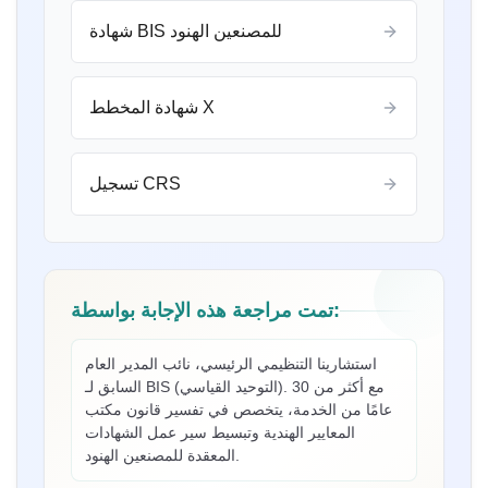
شهادة BIS للمصنعين الهنود
شهادة المخطط X
السيدة إلياواتي
تسجيل CRS
PT Quty Karunia، حاصلة على ترخيص BIS في فيتنام
قدمت Sun Certifications India خدمات شهادة BIS
“
ممتازة. خدمتهم التي لا تضاهى وإخلاصهم كسبوا ثقتنا.
”
أحد أفضل مستشاري BIS في الهند!
تمت مراجعة هذه الإجابة بواسطة:
استشارينا التنظيمي الرئيسي، نائب المدير العام
السيدة بيل
السابق لـ BIS (التوحيد القياسي). مع أكثر من 30
Thantawan Industries Ltd، حاصلة على ترخيص BIS
عامًا من الخدمة، يتخصص في تفسير قانون مكتب
في تايلاند
المعايير الهندية وتبسيط سير عمل الشهادات
المعقدة للمصنعين الهنود.
دعمتنا Sun Certifications India طوال عملية شهادة
“
BIS. خدمة العملاء الاستباقية ودقتهم في المواعيد