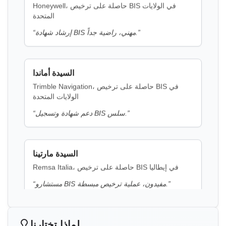
اقرأ المزيد
السيدة أماندا
إشعار BIS لحمض K
Trimble Navigation، حاصلة على ترخيص BIS في
الولايات المتحدة
اقرأ المزيد
”
دعم شهادة وتسجيل BIS سلس.
“
إشعار BIS للفينيل سلفون
السيدة مارتينا
اقرأ المزيد
Remsa Italia، حاصلة على ترخيص BIS في إيطاليا
”
مستشارو BIS مفيدون، عملية ترخيص مبسطة.
“
إشعار BIS لمنشطات الأسوار الكهربائية
اقرأ المزيد
السيدة نيكولا
Aquazzura، حاصلة على ترخيص BIS في إيطاليا
حصلنا على شهادة BIS في الوقت المحدد وبأسعار
“
إشعار BIS لغسالات الملابس
لماذا تختارنا