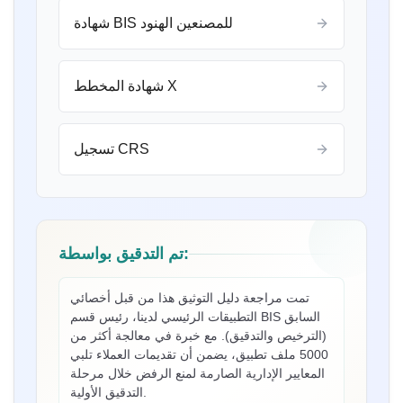
شهادة BIS للمصنعين الهنود
شهادة المخطط X
تسجيل CRS
تم التدقيق بواسطة:
تمت مراجعة دليل التوثيق هذا من قبل أخصائي
التطبيقات الرئيسي لدينا، رئيس قسم BIS السابق
(الترخيص والتدقيق). مع خبرة في معالجة أكثر من
5000 ملف تطبيق، يضمن أن تقديمات العملاء تلبي
السيدة إلياواتي
المعايير الإدارية الصارمة لمنع الرفض خلال مرحلة
PT Quty Karunia، حاصلة على ترخيص BIS في فيتنام
التدقيق الأولية.