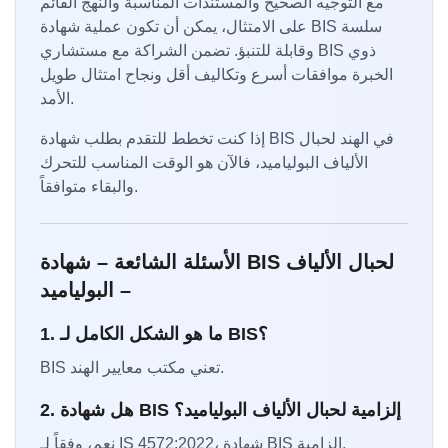
مع التوجيه الصحيح والمستندات المناسبة والنهج القائم
على الامتثال، يمكن أن تكون عملية شهادة BIS سلسة
وقابلة للتنبؤ. تضمن الشراكة مع مستشاري BIS ذوي
الخبرة موافقات أسرع وتكاليف أقل ونجاح امتثال طويل
الأمد.
إذا كنت تخطط للتقدم بطلب شهادة BIS في الهند لحبال
الألياف البولياميد، فالآن هو الوقت المناسب للتحرك
والبقاء متوافقاً.
الأسئلة الشائعة – شهادة BIS لحبال الألياف
– البولياميد
1. ما هو الشكل الكامل لـ BIS؟
BIS تعني مكتب معايير الهند.
2. هل شهادة BIS إلزامية لحبال الألياف البولياميد؟
نعم، وفقاً لـ IS 4572:2022، شهادة BIS إلزامية.