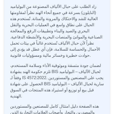
زاد الطلب على حبال الألياف المصنوعة من البولياميد
(النايلون) بسرعة في جميع أنحاء الهند نظراً لمقاومتها
العالية للشد والاحتكاك والمرونة والمتانة. تُستخدم هذه
الحبال على نطاق واسع في العمليات البحرية والنقل
البحري والصيد والبناء وتطبيقات الرفع والمعالجة
الصناعية والموانئ والمنصات البحرية والأنشطة الدفاعية.
نظراً لأن حبال الألياف تُستخدم غالباً في بيئات تحمل
الأحمال والحساسة للسلامة، فإن أي عطل قد يؤدي إلى
حوادث خطيرة وخسائر مالية ومسؤوليات قانونية.
لضمان جودة متسقة وموثوقية الأداء وسلامة المستخدم،
تلزم حكومة الهند بشهادة BIS لحبال الألياف – البولياميد
وفقاً لـ IS 4572:2022. يجب على المصنعين والمستوردين
الحصول على شهادة BIS سارية لحبال الألياف – البولياميد
قبل بيع أو توزيع أو استيراد هذه المنتجات في السوق
الهندية.
هذه الصفحة دليل امتثال كامل للمصنعين والمستوردين
والمصدرين والتجار وأصحاب العلامات التجارية الذين