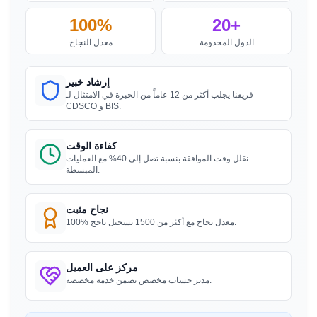
Daiki Aluminium Japan، حاصل على ترخيص BIS في
100%
20+
اليابان
الدول المخدومة
معدل النجاح
”
مساعدة ترخيص BIS فعالة، مستشارون رائعون.
“
إرشاد خبير
فريقنا يجلب أكثر من 12 عاماً من الخبرة في الامتثال لـ
CDSCO و BIS.
السيدة أماندا
Honeywell، حاصلة على ترخيص BIS في الولايات
المتحدة
كفاءة الوقت
نقلل وقت الموافقة بنسبة تصل إلى 40% مع العمليات
”
إرشاد شهادة BIS مهني، راضية جداً.
“
المبسطة.
نجاح مثبت
100% معدل نجاح مع أكثر من 1500 تسجيل ناجح.
السيدة أماندا
Trimble Navigation، حاصلة على ترخيص BIS في
الولايات المتحدة
مركز على العميل
”
دعم شهادة وتسجيل BIS سلس.
“
مدير حساب مخصص يضمن خدمة مخصصة.