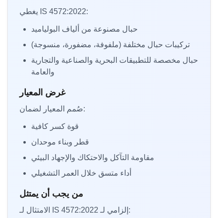
يغطي IS 4572:2022:
حبال مصنوعة من ألياف البولياميد
تركيبات حبال مختلفة (ملفوفة، مضفورة، منسوجة)
حبال مخصصة للتطبيقات البحرية والصناعية والتجارية
والعامة
غرض المعيار
صُمم المعيار لضمان:
قوة كسر كافية
قطر وبناء موحدان
مقاومة التآكل والاحتكاك والإجهاد البيئي
أداء متسق خلال العمر التشغيلي
من يجب أن يمتثل
الامتثال لـ IS 4572:2022 إلزامي لـ: