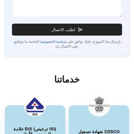
السيد هوي
Danu Vina، حاصل على ترخيص BIS في فيتنام
”
مستشارو ترخيص BIS موثوقون، عملية سريعة.
“
اطلب الاتصال
بإرسال هذا النموذج، فإنك توافق على
سياسة الخصوصية
الخاصة بنا وتوافق
على الاتصال بك.
السيد مينه
Hanh My Production Company، حاصل على ترخيص
BIS في فيتنام
”
مستشارو BIS خبراء، الشهادة أصبحت سهلة.
“
خدماتنا
السيدة هوا
Sedo Vina، حاصلة على ترخيص BIS في فيتنام
”
تسجيل شهادة BIS سلس، دعم رائع.
“
علامة BIS (ترخيص ISI)
شهادة تسجيل CDSCO