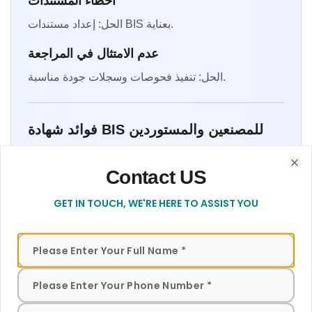
أخطاء المستندات
الحل: إعداد مستندات BIS بعناية.
عدم الامتثال في المراجعة
الحل: تنفيذ فحوصات وسجلات جودة مناسبة.
فوائد شهادة BIS للمصنعين والمستوردين
الفوائد القانونية
Contact US
Contact form to get in touch with our team for assistance
Clo
الامتثال للقانون الهندي
GET IN TOUCH, WE'RE HERE TO ASSIST YOU
تخليص جمركي سلس
الفوائد التجارية
الأهلية للمناقصات
وصول أوسع للسوق
فوائد العلامة التجارية