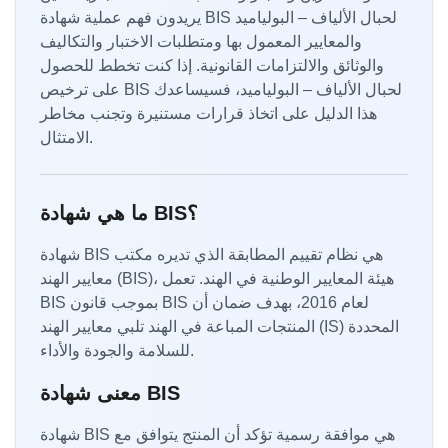
يريدون فهم عملية شهادة BIS لحبال الألياف – البولياميد
والمعايير المعمول بها ومتطلبات الاختبار والتكاليف
والوثائق والالتزامات القانونية. إذا كنت تخطط للحصول
على ترخيص BIS لحبال الألياف – البولياميد، فسيساعدك
هذا الدليل على اتخاذ قرارات مستنيرة وتجنب مخاطر
الامتثال.
ما هي شهادة BIS؟
شهادة BIS هي نظام تقييم المطابقة الذي تديره مكتب
معايير الهند (BIS)، هيئة المعايير الوطنية في الهند. تعمل
BIS بموجب قانون BIS لعام 2016، بهدف ضمان أن
المنتجات المباعة في الهند تلبي معايير الهند (IS) المحددة
للسلامة والجودة والأداء.
معنى شهادة BIS
شهادة BIS هي موافقة رسمية تؤكد أن المنتج يتوافق مع