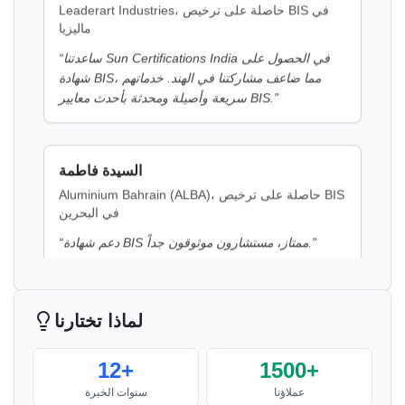
شهادة BIS، مما ضاعف مشاركتنا في الهند. خدماتهم
”
سريعة وأصيلة ومحدثة بأحدث معايير BIS.
السيدة فاطمة
Aluminium Bahrain (ALBA)، حاصلة على ترخيص BIS
في البحرين
”
دعم شهادة BIS ممتاز، مستشارون موثوقون جداً.
“
السيد يوسف
Bahrain Aluminium Manufacturing Company،
حاصل على ترخيص BIS في البحرين
لماذا تختارنا
”
عملية تسجيل BIS سلسة مع مستشارين خبراء.
“
12+
1500+
عملاؤنا
سنوات الخبرة
السيد ساتوشي