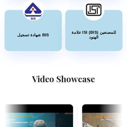
السيدة عائشة
Midal Cables، حاصلة على ترخيص BIS في البحرين
”
مستشارو BIS خبراء، عملية شهادة سلسة.
“
علامة ISI (BIS) للمصنعين
شهادة تسجيل BIS
الهنود
السيدة عائشة
Nobilia Kitchens، حاصلة على ترخيص BIS في
البحرين
”
دعم تسجيل شهادة BIS موثوق.
“
Video Showcase
السيدة إلياواتي
PT Quty Karunia، حاصلة على ترخيص BIS في فيتنام
قدمت Sun Certifications India خدمات شهادة BIS
“
ممتازة. خدمتهم التي لا تضاهى وإخلاصهم كسبوا ثقتنا.
”
أحد أفضل مستشاري BIS في الهند!