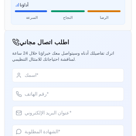
أداؤنا
السيدة مارتينا
Remsa Italia، حاصلة على ترخيص BIS في إيطاليا
الرضا
النجاح
السرعة
”
مستشارو BIS مفيدون، عملية ترخيص مبسطة.
“
اطلب اتصال مجاني
السيدة نيكولا
اترك تفاصيلك أدناه وسيتواصل معك خبراؤنا خلال 24 ساعة
Aquazzura، حاصلة على ترخيص BIS في إيطاليا
لمناقشة احتياجاتك للامتثال التنظيمي.
حصلنا على شهادة BIS في الوقت المحدد وبأسعار
“
”
معقولة، عمل رائع فريق Sun!
السيدة آيو
PT Quty، حاصلة على ترخيص BIS في إندونيسيا
”
خدمة تسجيل BIS ممتازة، موصى به بشدة.
“