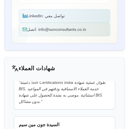
قدمت Sun Certifications India خدمات شهادة BIS
“
ممتازة. خدمتهم التي لا تضاهى وإخلاصهم كسبوا ثقتنا.
تواصل معي
LinkedIn:
”
أحد أفضل مستشاري BIS في الهند!
info@sunconsultants.co.in
اتصل:
السيدة بيل
Thantawan Industries Ltd، حاصلة على ترخيص BIS
في تايلاند
دعمتنا Sun Certifications India طوال عملية شهادة
“
شهادات العملاء
BIS. خدمة العملاء الاستباقية ودقتهم في المواعيد
استثنائية. موصى به بشدة للحصول على شهادة BIS
”
بدون مشاكل.
السيدة جون مين سيم
Leaderart Industries، حاصلة على ترخيص BIS في
ماليزيا
ساعدتنا Sun Certifications India في الحصول على
“