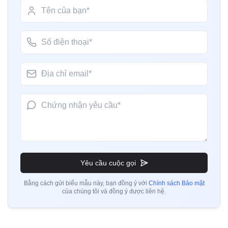
Cô Hana
Chứng nhận BIS cho ghế làm việc
Misumi Japan, Người giữ giấy phép BIS tại Nhật
Bản
Đọc thêm
“
Các tư vấn viên BIS đáng tin cậy, quá trình
chứng nhận nhanh chóng.
”
Chứng nhận BIS cho ghế và ghế đẩu
Đọc thêm
Cô Nok
Thantawan Public Industry Company, Người giữ
giấy phép BIS tại Thái Lan
Thông báo BIS cho bàn và bàn làm việc
“
Dịch vụ chứng nhận BIS chuyên nghiệp, rất hiệu
quả.
”
Yêu cầu cuộc gọi
Đọc thêm
Bằng cách gửi biểu mẫu này, bạn đồng ý với
Chính sách Bảo mật
của chúng tôi và đồng ý được liên hệ.
Anh Luis
Thông báo BIS cho tủ lưu trữ
Cortizo Aluminios, Người giữ giấy phép BIS tại
Tây Ban Nha
Đọc thêm