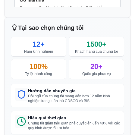
được đơn giản hóa.
”
Đọc thêm
Tại sao chọn chúng tôi
Cô Nikola
Thông báo BIS cho máy giặt
Aquazzura, Người giữ giấy phép BIS tại Ý
12+
1500+
“
Chúng tôi đã có được chứng chỉ BIS đúng thời
Đọc thêm
hạn và với giá cả phải chăng, công việc tuyệt vời
Năm kinh nghiệm
Khách hàng của chúng tôi
đội ngũ Sun!
”
100%
20+
Thông báo BIS cho tấm thạch cao
Tỷ lệ thành công
Quốc gia phục vụ
Đọc thêm
Cô Ayu
PT Quty, Người giữ giấy phép BIS tại Indonesia
Hướng dẫn chuyên gia
Đội ngũ của chúng tôi mang đến hơn 12 năm kinh
“
Dịch vụ đăng ký BIS xuất sắc, được khuyến nghị
nghiệm trong tuân thủ CDSCO và BIS.
Thông báo BIS cho ống hợp kim nhôm cho
cao.
”
mục đích tưới tiêu - ống hàn
Hiệu quả thời gian
Đọc thêm
Chúng tôi giảm thời gian phê duyệt lên đến 40% với các
quy trình được tối ưu hóa.
Anh Huy