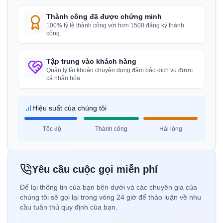
Thông báo BIS cho ống hợp kim nhôm cho
Danu Vina, Người giữ giấy phép BIS tại Việt Nam
mục đích tưới tiêu – ống ép
Thành công đã được chứng minh
“
Các tư vấn viên giấy phép BIS đáng tin cậy, quá
100% tỷ lệ thành công với hơn 1500 đăng ký thành
Đọc thêm
công.
trình nhanh chóng.
”
Tập trung vào khách hàng
Thông báo BIS cho thanh nhôm cấp EC
Quản lý tài khoản chuyên dụng đảm bảo dịch vụ được
Anh Minh
được sản xuất bằng đúc liên tục và cán
cá nhân hóa.
Hanh My Production Company, Người giữ giấy
Đọc thêm
phép BIS tại Việt Nam
Hiệu suất của chúng tôi
“
Các tư vấn viên BIS chuyên gia, chứng nhận trở
nên dễ dàng.
”
Thông báo BIS cho thanh, cần và phần
Tốc độ
Thành công
Hài lòng
nhôm rèn và hợp kim nhôm
Đọc thêm
Cô Hoa
Yêu cầu cuộc gọi miễn phí
Sedo Vina, Người giữ giấy phép BIS tại Việt Nam
Thông báo BIS cho tấm thạch cao
Để lại thông tin của bạn bên dưới và các chuyên gia của
“
Đăng ký chứng chỉ BIS suôn sẻ, hỗ trợ tuyệt vời.
”
chúng tôi sẽ gọi lại trong vòng 24 giờ để thảo luận về nhu
cầu tuân thủ quy định của bạn.
Đọc thêm