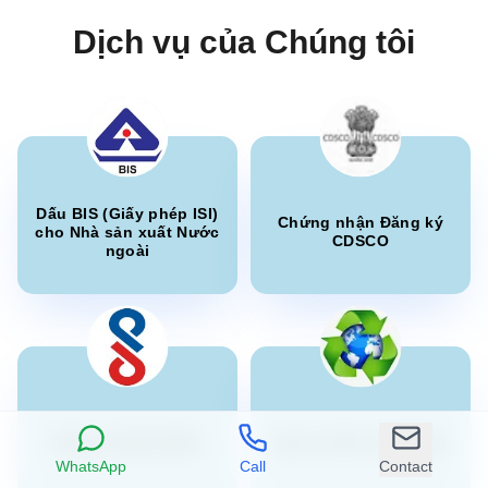
“
Hướng dẫn đăng ký và giấy phép BIS xuất sắc.
”
Dịch vụ của Chúng tôi
Thông báo BIS cho giường tầng
Cô Aisha
Đọc thêm
Midal Cables, Người giữ giấy phép BIS tại Bahrain
“
Các tư vấn viên BIS chuyên gia, quá trình chứng
nhận suôn sẻ.
”
Thông báo BIS cho cáp DC năng lượng
Dấu BIS (Giấy phép ISI)
mặt trời và cáp chống cháy
Chứng nhận Đăng ký
cho Nhà sản xuất Nước
CDSCO
ngoài
Đọc thêm
Cô Aisha
Nobilia Kitchens, Người giữ giấy phép BIS tại
Thông báo BIS cho nhôm rèn và hợp kim
Bahrain
nhôm, phôi rèn và sản phẩm rèn
“
Hỗ trợ đăng ký chứng chỉ BIS đáng tin cậy.
”
Đọc thêm
Đăng ký BIS (CRS)
Quản lý Rác thải Nhựa
Cô Eliyawati
Thông báo BIS cho axit H
WhatsApp
Call
Contact
PT Quty Karunia, Người giữ giấy phép BIS tại Việt