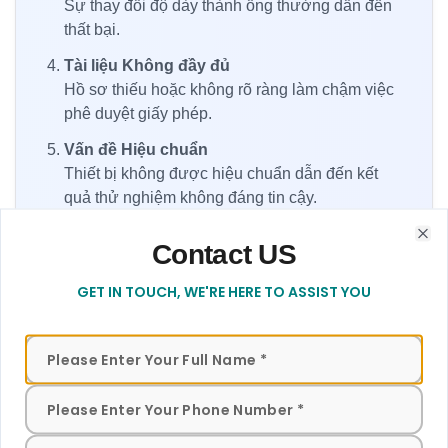
Sự thay đổi độ dày thành ống thường dẫn đến
thất bại.
Tài liệu Không đầy đủ
Hồ sơ thiếu hoặc không rõ ràng làm chậm việc
phê duyệt giấy phép.
Vấn đề Hiệu chuẩn
Thiết bị không được hiệu chuẩn dẫn đến kết
quả thử nghiệm không đáng tin cậy.
Gửi thương hiệu/nhãn không đúng
Contact US
Contact form to get in touch with our team for assistance
Clo
Thiết kế dấu ISI phải khớp với thông số kỹ thuật
BIS.
GET IN TOUCH, WE'RE HERE TO ASSIST YOU
Lợi ích của Chứng nhận BIS cho ống
và ống Thép không gỉ
Phê duyệt pháp lý để sản xuất/bán tại Ấn Độ