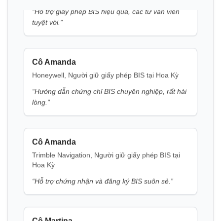
Cô Amanda
Thông báo BIS cho axit H
Honeywell, Người giữ giấy phép BIS tại Hoa Kỳ
“
Hướng dẫn chứng chỉ BIS chuyên nghiệp, rất hài
Đọc thêm
lòng.
”
Thông báo BIS cho axit K
Cô Amanda
Đọc thêm
Trimble Navigation, Người giữ giấy phép BIS tại
Hoa Kỳ
“
Hỗ trợ chứng nhận và đăng ký BIS suôn sẻ.
”
Thông báo BIS cho vinyl sulfon
Đọc thêm
Cô Martina
Remsa Italia, Người giữ giấy phép BIS tại Ý
Thông báo BIS cho bộ kích điện hàng rào
“
Các tư vấn viên BIS hữu ích, quá trình cấp phép