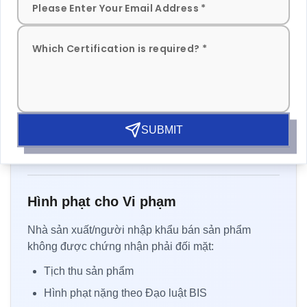
Đảm bảo chất lượng và an toàn
Cải thiện danh tiếng và uy tín thị trường
Được chấp nhận bởi các đấu thầu chính phủ và
PSU
Tăng tiềm năng xuất khẩu
Giảm rủi ro hỏng hóc sản phẩm
SUBMIT
Bảo vệ chống lại đối thủ giả mạo hoặc kém chất
lượng
Hình phạt cho Vi phạm
Nhà sản xuất/người nhập khẩu bán sản phẩm
không được chứng nhận phải đối mặt:
Tịch thu sản phẩm
Hình phạt nặng theo Đạo luật BIS