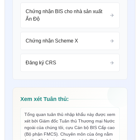
Chứng nhận BIS cho nhà sản xuất
Ấn Độ
Cô Eliyawati
Chứng nhận Scheme X
PT Quty Karunia, Người giữ giấy phép BIS tại Việt
Nam
“
Sun Certifications India cung cấp dịch vụ chứng
Đăng ký CRS
nhận BIS xuất sắc. Dịch vụ không thể so sánh và
sự chân thành của họ đã giành được lòng tin của
chúng tôi. Một trong những tư vấn viên BIS tốt
nhất tại Ấn Độ!
”
Xem xét Tuân thủ:
Cô Belle
Tổng quan tuân thủ nhập khẩu này được xem
Thantawan Industries Ltd, Người giữ giấy phép
xét bởi Giám đốc Tuân thủ Thương mại Nước
BIS tại Thái Lan
ngoài của chúng tôi, cựu Cán bộ BIS Cấp cao
(Bộ phận FMCS). Chuyên môn của ông nằm
“
Sun Certifications India đã hỗ trợ chúng tôi trong