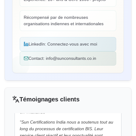
Mme.Eliyawati
Récompensé par de nombreuses
PT Quty Karunia, Titulaire de licence BIS au
organisations indiennes et internationales
Vietnam
“
Sun Certifications India a fourni d'excellents
services de certification BIS. Leur service inégalé
LinkedIn:
Connectez-vous avec moi
et leur sincérité ont gagné notre confiance. L'un
des meilleurs consultants BIS en Inde !
”
Contact:
info@sunconsultants.co.in
Mme.Belle
Thantawan Industries Ltd, Titulaire de licence BIS
en Thaïlande
Témoignages clients
“
Sun Certifications India nous a soutenus tout au
long du processus de certification BIS. Leur
service client réactif et leur ponctualité sont
exceptionnels. Recommande fortement pour une
certification BIS sans tracas.
”