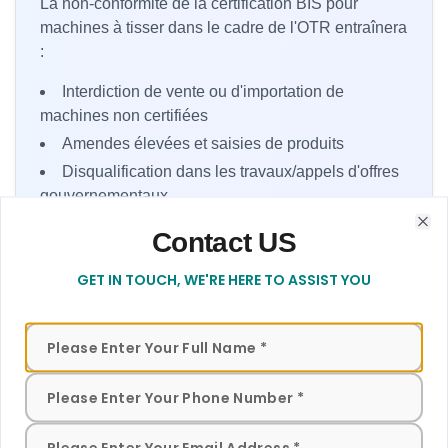
La non-conformité de la certification BIS pour
machines à tisser dans le cadre de l'OTR entraînera
:
Interdiction de vente ou d'importation de
machines non certifiées
Amendes élevées et saisies de produits
Disqualification dans les travaux/appels d'offres
gouvernementaux
Dommages à long terme à la marque et à la
Contact US
Contact form to get in touch with our team for assistance
Clo
réputation sur le marché
GET IN TOUCH, WE'RE HERE TO ASSIST YOU
Conclusion
Le déploiement de la certification BIS Schéma X
pour machines à tisser par l'OTR pour machines à
tisser (2024) est une étape majeure dans la création
d'une industrie textile en Inde qui utilise des