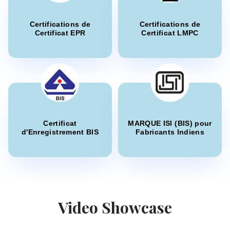
certification rapide.
”
Certifications de
Certifications de
Certificat EPR
Certificat LMPC
Mme. Nok
Thantawan Public Industry Company, Titulaire de
licence BIS en Thaïlande
“
Service de certification BIS professionnel, très
efficace.
”
Certificat
MARQUE ISI (BIS) pour
d'Enregistrement BIS
Fabricants Indiens
M. Luis
Cortizo Aluminios, Titulaire de licence BIS en
Espagne
“
Excellente guidance pour l'enregistrement et la
licence BIS.
”
Video Showcase