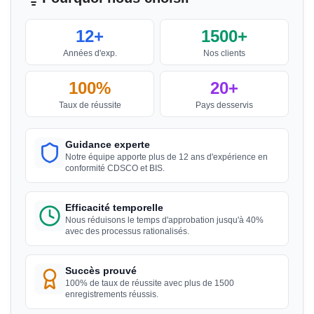
M. Yousef
12+
1500+
Bahrain Aluminium Manufacturing Company,
Titulaire de licence BIS au Bahreïn
Années d'exp.
Nos clients
“
Processus d'enregistrement BIS fluide avec des
100%
20+
consultants experts.
”
Taux de réussite
Pays desservis
Guidance experte
M. Satoshi
Notre équipe apporte plus de 12 ans d'expérience en
Daiki Aluminium Japan, Titulaire de licence BIS au
conformité CDSCO et BIS.
Japon
“
Assistance efficace pour la licence BIS,
Efficacité temporelle
excellents consultants.
”
Nous réduisons le temps d'approbation jusqu'à 40%
avec des processus rationalisés.
Succès prouvé
Mme. Amanda
100% de taux de réussite avec plus de 1500
Honeywell, Titulaire de licence BIS aux États-Unis
enregistrements réussis.