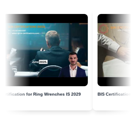
Mme. Aisha
Midal Cables, Titulaire de licence BIS au Bahreïn
“
Consultants BIS experts, processus de
certification fluide.
”
Mme. Aisha
Nobilia Kitchens, Titulaire de licence BIS au
Bahreïn
“
Support fiable pour l'enregistrement de certificat
BIS.
”
8
IS Certification for Ring Wrenches IS 2029
Click to play
BIS Certificati
ion for Ring Wrenches IS 2029
BIS Certification for Cutting 
Mme.Eliyawati
PT Quty Karunia, Titulaire de licence BIS au
Vietnam
“
Sun Certifications India a fourni d'excellents