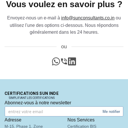
Vous voulez en savoir plus ?
services de certification BIS. Leur service inégalé
et leur sincérité ont gagné notre confiance. L'un
des meilleurs consultants BIS en Inde !
”
Envoyez-nous un e-mail à
info@sunconsultants.co.in
ou
utilisez l'une des options ci-dessous. Nous répondons
généralement dans les 24 heures.
Mme.Belle
Thantawan Industries Ltd, Titulaire de licence BIS
ou
en Thaïlande
“
Sun Certifications India nous a soutenus tout au
long du processus de certification BIS. Leur
WhatsApp
Appel
LinkedIn
service client réactif et leur ponctualité sont
exceptionnels. Recommande fortement pour une
certification BIS sans tracas.
”
CERTIFICATIONS SUN INDE
SIMPLIFIANT LES CERTIFICATIONS
Abonnez-vous à notre newsletter
Mme.Jun Min Sim
Me notifier
Leaderart Industries, Titulaire de licence BIS en
Adresse
Nos Services
Malaisie
M-15, Phase 1, Zone
Certification BIS