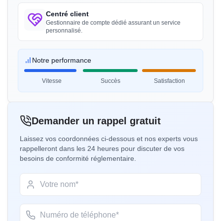
“
Guidance professionnelle pour le certificat BIS,
très satisfaite.
”
Centré client
Gestionnaire de compte dédié assurant un service
personnalisé.
Mme. Amanda
Notre performance
Trimble Navigation, Titulaire de licence BIS aux
États-Unis
Vitesse
Succès
Satisfaction
“
Support fluide pour la certification et
l'enregistrement BIS.
”
Demander un rappel gratuit
Laissez vos coordonnées ci-dessous et nos experts vous
Mme. Martina
rappelleront dans les 24 heures pour discuter de vos
Remsa Italia, Titulaire de licence BIS en Italie
besoins de conformité réglementaire.
“
Consultants BIS utiles, processus de licence
simplifié.
”