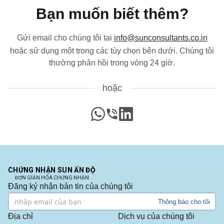
Bạn muốn biết thêm?
“
Sun Certifications India cung cấp dịch vụ chứng
nhận BIS xuất sắc. Dịch vụ không thể so sánh và
sự chân thành của họ đã giành được lòng tin của
Gửi email cho chúng tôi tại
info@sunconsultants.co.in
chúng tôi. Một trong những tư vấn viên BIS tốt
hoặc sử dụng một trong các tùy chọn bên dưới. Chúng tôi
nhất tại Ấn Độ!
”
thường phản hồi trong vòng 24 giờ.
hoặc
Cô Belle
Thantawan Industries Ltd, Người giữ giấy phép
BIS tại Thái Lan
WhatsApp
Gọi điện
LinkedIn
“
Sun Certifications India đã hỗ trợ chúng tôi trong
suốt quá trình chứng nhận BIS. Dịch vụ khách
hàng phản hồi nhanh và tính đúng giờ của họ là
đặc biệt. Được khuyến nghị cao cho chứng nhận
CHỨNG NHẬN SUN ẤN ĐỘ
BIS không rắc rối.
”
ĐƠN GIẢN HÓA CHỨNG NHẬN
Đăng ký nhận bản tin của chúng tôi
Thông báo cho tôi
Địa chỉ
Dịch vụ của chúng tôi
Cô Jun Min Sim