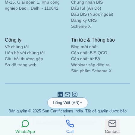
M-15, Giai đoạn 1, Khu công
Chứng nhận BIS
Leaderart Industries, Người giữ giấy phép BIS tại
nghiệp Badli, Delhi - 110042
Dấu ISI (Ấn Độ)
Malaysia
Dấu BIS (Nước ngoài)
Đăng ký CRS
“
Sun Certifications India đã giúp chúng tôi có
Scheme X
được Chứng nhận BIS, tăng gấp đôi sự tham gia
của chúng tôi tại Ấn Độ. Dịch vụ của họ nhanh
Công ty
Tin tức & Thông báo
chóng, chính thống và cập nhật với các tiêu chuẩn
Về chúng tôi
Blog mới nhất
BIS mới nhất.
”
Liên hệ với chúng tôi
Cập nhật BIS QCO
Câu hỏi thường gặp
Cập nhật từ Bộ
Sơ đồ trang web
Webinar sắp diễn ra
Sản phẩm Scheme X
Cô Fatima
Aluminium Bahrain (ALBA), Người giữ giấy phép
BIS tại Bahrain
“
Hỗ trợ chứng nhận BIS xuất sắc, các tư vấn viên
linkedin
Email
Instagram
rất đáng tin cậy.
”
Tiếng Việt (VN)
Bản quyền © 2025 Sun Certifications India. Tất cả quyền được bảo
lưu.
Chính sách bảo mật
Điều khoản dịch vụ
Anh Yousef
WhatsApp
Call
Contact
Bahrain Aluminium Manufacturing Company,