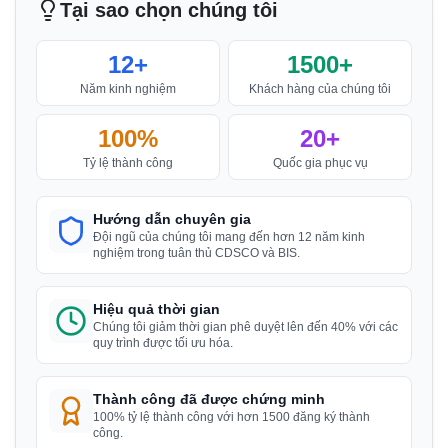
“
Hỗ trợ chứng nhận BIS xuất sắc, các tư vấn viên
Tại sao chọn chúng tôi
rất đáng tin cậy.
”
12+
1500+
Năm kinh nghiệm
Khách hàng của chúng tôi
Anh Yousef
100%
20+
Bahrain Aluminium Manufacturing Company,
Người giữ giấy phép BIS tại Bahrain
Tỷ lệ thành công
Quốc gia phục vụ
“
Quá trình đăng ký BIS suôn sẻ với các tư vấn
viên chuyên gia.
”
Hướng dẫn chuyên gia
Đội ngũ của chúng tôi mang đến hơn 12 năm kinh
nghiệm trong tuân thủ CDSCO và BIS.
Anh Satoshi
Hiệu quả thời gian
Daiki Aluminium Japan, Người giữ giấy phép BIS
Chúng tôi giảm thời gian phê duyệt lên đến 40% với các
tại Nhật Bản
quy trình được tối ưu hóa.
“
Hỗ trợ giấy phép BIS hiệu quả, các tư vấn viên
tuyệt vời.
”
Thành công đã được chứng minh
100% tỷ lệ thành công với hơn 1500 đăng ký thành
công.