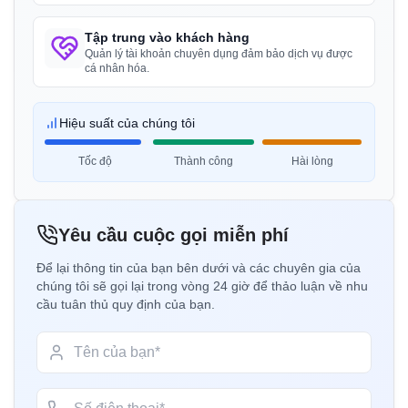
Cô Amanda
Tập trung vào khách hàng
Honeywell, Người giữ giấy phép BIS tại Hoa Kỳ
Quản lý tài khoản chuyên dụng đảm bảo dịch vụ được
cá nhân hóa.
“
Hướng dẫn chứng chỉ BIS chuyên nghiệp, rất hài
lòng.
”
Hiệu suất của chúng tôi
Tốc độ
Thành công
Hài lòng
Cô Amanda
Trimble Navigation, Người giữ giấy phép BIS tại
Hoa Kỳ
Yêu cầu cuộc gọi miễn phí
“
Hỗ trợ chứng nhận và đăng ký BIS suôn sẻ.
”
Để lại thông tin của bạn bên dưới và các chuyên gia của
chúng tôi sẽ gọi lại trong vòng 24 giờ để thảo luận về nhu
cầu tuân thủ quy định của bạn.
Cô Martina
Remsa Italia, Người giữ giấy phép BIS tại Ý
“
Các tư vấn viên BIS hữu ích, quá trình cấp phép
được đơn giản hóa.
”