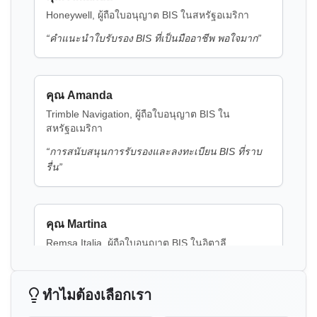
ประกาศ BIS สำหรับกรด H
คุณ Amanda
Trimble Navigation, ผู้ถือใบอนุญาต BIS ใน
อ่านเพิ่มเติม
สหรัฐอเมริกา
“
การสนับสนุนการรับรองและลงทะเบียน BIS ที่ราบ
ประกาศ BIS สำหรับกรด K
รื่น
”
อ่านเพิ่มเติม
คุณ Martina
Remsa Italia, ผู้ถือใบอนุญาต BIS ในอิตาลี
ประกาศ BIS สำหรับไวนิลซัลโฟน
“
ที่ปรึกษา BIS ที่เป็นประโยชน์ กระบวนการใบ
อนุญาตที่ง่ายขึ้น
”
อ่านเพิ่มเติม
ทำไมต้องเลือกเรา
ประกาศ BIS สำหรับเครื่องเพิ่มพลังงานรั้ว
คุณ Nikola
ไฟฟ้า