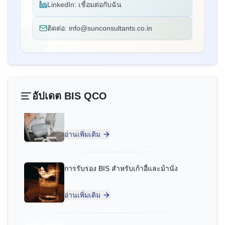
ยิ่งสำหรับการรับรอง BIS ที่ไม่มีปัญหา
”
LinkedIn:
เชื่อมต่อกับฉัน
ติดต่อ:
info@sunconsultants.co.in
คุณ Jun Min Sim
การรับรอง BIS สำหรับเก้าอี้ทำงาน
Leaderart Industries, ผู้ถือใบอนุญาต BIS ใน
มาเลเซีย
อ่านเพิ่มเติม
“
Sun Certifications India ช่วยให้เราได้รับใบรับรอง
BIS เพิ่มการมีส่วนร่วมในอินเดียเป็นสองเท่า บริการ
อัปเดต BIS QCO
ของพวกเขาเร็ว จริงใจ และทันสมัยกับมาตรฐาน BIS
การรับรอง BIS สำหรับเก้าอี้และม้านั่ง
ล่าสุด
”
อ่านเพิ่มเติม
คุณ Fatima
Aluminium Bahrain (ALBA), ผู้ถือใบอนุญาต BIS ใน
ประกาศ BIS สำหรับโต๊ะและโต๊ะทำงาน
บาห์เรน
“
การสนับสนุนการรับรอง BIS ที่ยอดเยี่ยม ที่ปรึกษาที่
อ่านเพิ่มเติม
เชื่อถือได้มาก
”