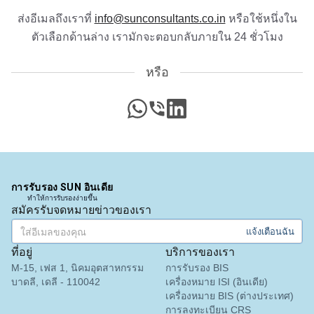
“
การช่วยเหลือใบอนุญาต BIS ที่มีประสิทธิภาพ ที่
ส่งอีเมลถึงเราที่
info@sunconsultants.co.in
หรือใช้หนึ่งใน
ปรึกษาที่ยอดเยี่ยม
”
ประกาศ BIS สำหรับแท่งอลูมิเนียมเกรด EC ที่
ตัวเลือกด้านล่าง เรามักจะตอบกลับภายใน 24 ชั่วโมง
ผลิตโดยการหล่อต่อเนื่องและการรีด
อ่านเพิ่มเติม
หรือ
คุณ Amanda
Honeywell, ผู้ถือใบอนุญาต BIS ในสหรัฐอเมริกา
ประกาศ BIS สำหรับแท่ง ไม้ และส่วนอลูมิ
“
คำแนะนำใบรับรอง BIS ที่เป็นมืออาชีพ พอใจมาก
”
WhatsApp
โทรศัพท์
LinkedIn
เนียมตีขึ้นรูปและโลหะผสมอลูมิเนียม
อ่านเพิ่มเติม
คุณ Amanda
การรับรอง SUN อินเดีย
Trimble Navigation, ผู้ถือใบอนุญาต BIS ใน
ทำให้การรับรองง่ายขึ้น
ประกาศ BIS สำหรับแผ่นปูนปลาสเตอร์
สหรัฐอเมริกา
สมัครรับจดหมายข่าวของเรา
“
การสนับสนุนการรับรองและลงทะเบียน BIS ที่ราบ
แจ้งเตือนฉัน
อ่านเพิ่มเติม
รื่น
”
ที่อยู่
บริการของเรา
M-15, เฟส 1, นิคมอุตสาหกรรม
การรับรอง BIS
การรับรอง BIS สำหรับเก้าอี้ทำงาน
บาดลี, เดลี - 110042
เครื่องหมาย ISI (อินเดีย)
เครื่องหมาย BIS (ต่างประเทศ)
คุณ Martina
อ่านเพิ่มเติม
การลงทะเบียน CRS