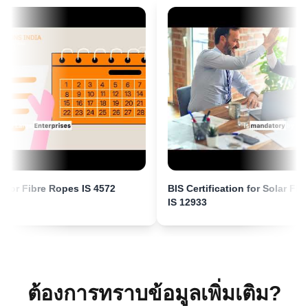
ประกาศ BIS สำหรับเครื่องซักผ้า
คุณ Fatima
Aluminium Bahrain (ALBA), ผู้ถือใบอนุญาต BIS ใน
อ่านเพิ่มเติม
บาห์เรน
“
การสนับสนุนการรับรอง BIS ที่ยอดเยี่ยม ที่ปรึกษาที่
ประกาศ BIS สำหรับแผ่นปูนปลาสเตอร์
เชื่อถือได้มาก
”
อ่านเพิ่มเติม
คุณ Yousef
Bahrain Aluminium Manufacturing Company, ผู้ถือ
ประกาศ BIS สำหรับท่อโลหะผสมอลูมิเนียม
ation for Fibre Ropes IS 4572
Click to play
BIS Certification for Sola
ใบอนุญาต BIS ในบาห์เรน
สำหรับการชลประทาน - ท่อเชื่อม
 Ropes IS 4572
BIS Certification for Solar Flat Plate Colle
“
กระบวนการลงทะเบียน BIS ที่ราบรื่นพร้อมที่ปรึกษา
IS 12933
อ่านเพิ่มเติม
ผู้เชี่ยวชาญ
”
ประกาศ BIS สำหรับท่อโลหะผสมอลูมิเนียม
สำหรับการชลประทาน – ท่ออัดขึ้นรูป
คุณ Satoshi
ต้องการทราบข้อมูลเพิ่มเติม?
Daiki Aluminium Japan, ผู้ถือใบอนุญาต BIS ในญี่ปุ่น
อ่านเพิ่มเติม