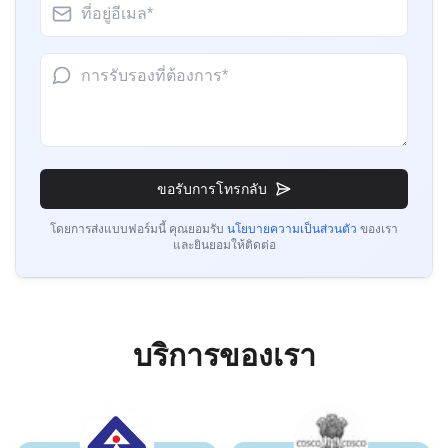
การรับรอง BIS สำหรับเก้าอี้ทำงาน
คุณ Nok
อ่านเพิ่มเติม
Thantawan Public Industry Company, ผู้ถือใบ
อนุญาต BIS ในประเทศไทย
“
บริการรับรอง BIS ที่เป็นมืออาชีพ มีประสิทธิภาพ
การรับรอง BIS สำหรับเก้าอี้และม้านั่ง
มาก
”
ขอรับการโทรกลับ
อ่านเพิ่มเติม
คุณ Luis
โดยการส่งแบบฟอร์มนี้ คุณยอมรับ
นโยบายความเป็นส่วนตัว
ของเรา
และยินยอมให้ติดต่อ
Cortizo Aluminios, ผู้ถือใบอนุญาต BIS ในสเปน
ประกาศ BIS สำหรับโต๊ะและโต๊ะทำงาน
“
คำแนะนำการลงทะเบียนและใบอนุญาต BIS ที่ยอด
เยี่ยม
”
อ่านเพิ่มเติม
บริการของเรา
ประกาศ BIS สำหรับตู้เก็บของ
คุณ Aisha
Midal Cables, ผู้ถือใบอนุญาต BIS ในบาห์เรน
อ่านเพิ่มเติม