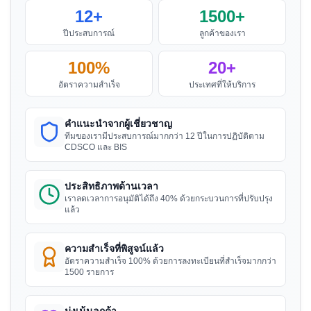
Aquazzura, ผู้ถือใบอนุญาต BIS ในอิตาลี
12+
1500+
อ่านเพิ่มเติม
“
เราได้รับใบรับรอง BIS ภายในเวลาที่กำหนดและใน
ปีประสบการณ์
ลูกค้าของเรา
ราคาที่เหมาะสม งานที่ดีมากทีม Sun!
”
ประกาศ BIS สำหรับเครื่องซักผ้า
100%
20+
อัตราความสำเร็จ
ประเทศที่ให้บริการ
คุณ Ayu
อ่านเพิ่มเติม
PT Quty, ผู้ถือใบอนุญาต BIS ในอินโดนีเซีย
คำแนะนำจากผู้เชี่ยวชาญ
“
บริการลงทะเบียน BIS ที่ยอดเยี่ยม แนะนำอย่างยิ่ง
”
ทีมของเรามีประสบการณ์มากกว่า 12 ปีในการปฏิบัติตาม
ประกาศ BIS สำหรับแผ่นปูนปลาสเตอร์
CDSCO และ BIS
อ่านเพิ่มเติม
ประสิทธิภาพด้านเวลา
คุณ Huy
เราลดเวลาการอนุมัติได้ถึง 40% ด้วยกระบวนการที่ปรับปรุง
Danu Vina, ผู้ถือใบอนุญาต BIS ในเวียดนาม
แล้ว
ประกาศ BIS สำหรับท่อโลหะผสมอลูมิเนียม
“
ที่ปรึกษาใบอนุญาต BIS ที่เชื่อถือได้ กระบวนการที่
สำหรับการชลประทาน - ท่อเชื่อม
รวดเร็ว
”
ความสำเร็จที่พิสูจน์แล้ว
อัตราความสำเร็จ 100% ด้วยการลงทะเบียนที่สำเร็จมากกว่า
อ่านเพิ่มเติม
1500 รายการ
คุณ Minh
มุ่งเน้นลูกค้า