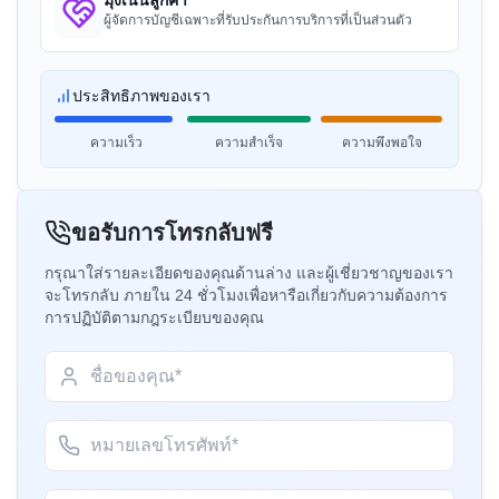
ประกาศ BIS สำหรับท่อโลหะผสมอลูมิเนียม
Hanh My Production Company, ผู้ถือใบอนุญาต BIS
ผู้จัดการบัญชีเฉพาะที่รับประกันการบริการที่เป็นส่วนตัว
สำหรับการชลประทาน – ท่ออัดขึ้นรูป
ในเวียดนาม
อ่านเพิ่มเติม
“
ที่ปรึกษา BIS ผู้เชี่ยวชาญ การรับรองกลายเป็นเรื่อง
ประสิทธิภาพของเรา
ง่าย
”
ประกาศ BIS สำหรับแท่งอลูมิเนียมเกรด EC ที่
ความเร็ว
ความสำเร็จ
ความพึงพอใจ
ผลิตโดยการหล่อต่อเนื่องและการรีด
คุณ Hoa
อ่านเพิ่มเติม
Sedo Vina, ผู้ถือใบอนุญาต BIS ในเวียดนาม
ขอรับการโทรกลับฟรี
“
การลงทะเบียนใบรับรอง BIS ที่ราบรื่น การสนับสนุน
กรุณาใส่รายละเอียดของคุณด้านล่าง และผู้เชี่ยวชาญของเรา
ประกาศ BIS สำหรับแท่ง ไม้ และส่วนอลูมิ
ที่ยอดเยี่ยม
”
เนียมตีขึ้นรูปและโลหะผสมอลูมิเนียม
จะโทรกลับ ภายใน 24 ชั่วโมงเพื่อหารือเกี่ยวกับความต้องการ
การปฏิบัติตามกฎระเบียบของคุณ
อ่านเพิ่มเติม
คุณ Hana
Misumi Japan, ผู้ถือใบอนุญาต BIS ในญี่ปุ่น
ประกาศ BIS สำหรับแผ่นปูนปลาสเตอร์
“
ที่ปรึกษา BIS ที่เชื่อถือได้ กระบวนการรับรองที่
รวดเร็ว
”
อ่านเพิ่มเติม