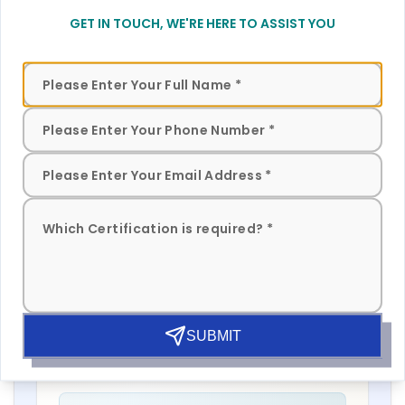
ใบอนุญาต BIS สำหรับตัวแปลงเซมิคอนดักเตอร์กำลัง
GET IN TOUCH, WE'RE HERE TO ASSIST YOU
และ การติดเครื่องหมาย BIS สำหรับตัวแปลงเซมิ
คอนดักเตอร์กำลังบนผลิตภัณฑ์ ของพวกเขา แสดงให้
เห็นว่าผลิตภัณฑ์ของพวกเขาเป็นไปตามระบบกฎ
คุณ Eliyawati
ระเบียบตลาด ท้องถิ่นและข้อกำหนดของลูกค้า
PT Quty Karunia, ผู้ถือใบอนุญาต BIS ในเวียดนาม
“
Sun Certifications India ให้บริการรับรอง BIS ที่ยอด
เยี่ยม บริการที่ไม่มีใครเทียบได้และความจริงใจของ
เกี่ยวกับผู้เขียน
พวกเขาได้รับความไว้วางใจจากเรา เป็นหนึ่งในที่
Dhruv Aggarwal
ปรึกษา BIS ที่ดีที่สุดในอินเดีย!
”
หัวหน้าฝ่ายปฏิบัติการที่ Sun Certifications India
ประสบการณ์:
10+ ปี & จัดการโครงการ 1000+
คุณ Belle
โครงการ
Thantawan Industries Ltd, ผู้ถือใบอนุญาต BIS ใน
ประเทศไทย
ได้รับรางวัลจากองค์กรอินเดียและนานาชาติ
SUBMIT
“
Sun Certifications India ให้การสนับสนุนเราตลอด
มากมาย
กระบวนการรับรอง BIS บริการลูกค้าที่ตอบสนองและ
ความตรงต่อเวลาของพวกเขาเป็นเลิศ แนะนำอย่าง