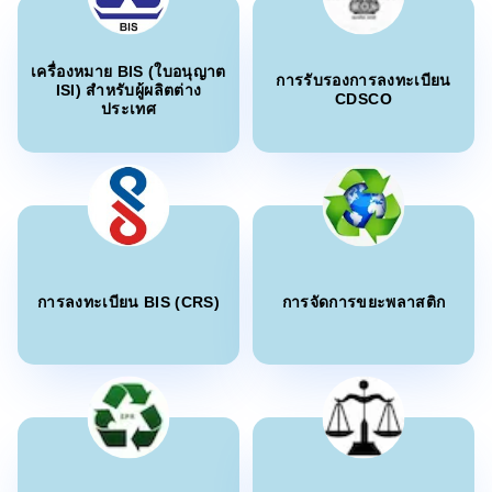
“
ที่ปรึกษา BIS ผู้เชี่ยวชาญ กระบวนการรับรองที่ราบ
รื่น
”
ประกาศ BIS สำหรับเตียงสองชั้น
เครื่องหมาย BIS (ใบอนุญาต
การรับรองการลงทะเบียน
ISI) สำหรับผู้ผลิตต่าง
CDSCO
ประเทศ
คุณ Aisha
อ่านเพิ่มเติม
Nobilia Kitchens, ผู้ถือใบอนุญาต BIS ในบาห์เรน
“
การสนับสนุนการลงทะเบียนใบรับรอง BIS ที่เชื่อถือ
ประกาศ BIS สำหรับสายเคเบิล DC โซลาร์
ได้
”
และสายเคเบิลป้องกันไฟไหม้
อ่านเพิ่มเติม
คุณ Eliyawati
การลงทะเบียน BIS (CRS)
การจัดการขยะพลาสติก
PT Quty Karunia, ผู้ถือใบอนุญาต BIS ในเวียดนาม
ประกาศ BIS สำหรับอลูมิเนียมตีขึ้นรูปและ
โลหะผสมอลูมิเนียม หุ้นการตีขึ้นรูปและการตี
“
Sun Certifications India ให้บริการรับรอง BIS ที่ยอด
ขึ้นรูป
เยี่ยม บริการที่ไม่มีใครเทียบได้และความจริงใจของ
อ่านเพิ่มเติม
พวกเขาได้รับความไว้วางใจจากเรา เป็นหนึ่งในที่
ปรึกษา BIS ที่ดีที่สุดในอินเดีย!
”
ประกาศ BIS สำหรับกรด H