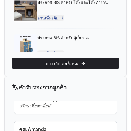
ประกาศ BIS สำหรับตู้เก็บของ
คุณ Yousef
Bahrain Aluminium Manufacturing Company, ผู้ถือ
อ่านเพิ่มเติม
ใบอนุญาต BIS ในบาห์เรน
“
กระบวนการลงทะเบียน BIS ที่ราบรื่นพร้อมที่ปรึกษา
ประกาศ BIS สำหรับเตียงสองชั้น
ผู้เชี่ยวชาญ
”
อ่านเพิ่มเติม
ดูการอัปเดตทั้งหมด
คุณ Satoshi
Daiki Aluminium Japan, ผู้ถือใบอนุญาต BIS ในญี่ปุ่น
ประกาศ BIS สำหรับสายเคเบิล DC โซลาร์
และสายเคเบิลป้องกันไฟไหม้
“
การช่วยเหลือใบอนุญาต BIS ที่มีประสิทธิภาพ ที่
คำรับรองจากลูกค้า
ปรึกษาที่ยอดเยี่ยม
”
อ่านเพิ่มเติม
ประกาศ BIS สำหรับอลูมิเนียมตีขึ้นรูปและ
คุณ Amanda
โลหะผสมอลูมิเนียม หุ้นการตีขึ้นรูปและการตี
Honeywell, ผู้ถือใบอนุญาต BIS ในสหรัฐอเมริกา
ขึ้นรูป
อ่านเพิ่มเติม
“
คำแนะนำใบรับรอง BIS ที่เป็นมืออาชีพ พอใจมาก
”