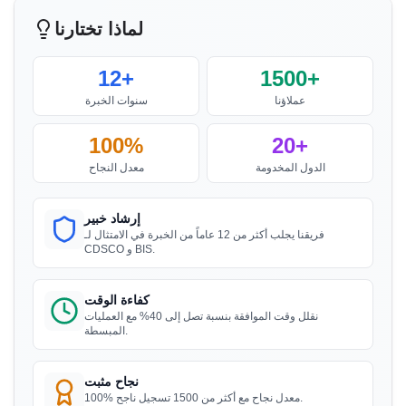
السيدة نيكولا
لماذا تختارنا
إشعار BIS لمنشطات الأسوار الكهربائية
Aquazzura، حاصلة على ترخيص BIS في إيطاليا
حصلنا على شهادة BIS في الوقت المحدد وبأسعار
“
12+
1500+
اقرأ المزيد
”
معقولة، عمل رائع فريق Sun!
عملاؤنا
سنوات الخبرة
100%
20+
إشعار BIS لغسالات الملابس
السيدة آيو
الدول المخدومة
معدل النجاح
PT Quty، حاصلة على ترخيص BIS في إندونيسيا
اقرأ المزيد
إرشاد خبير
”
خدمة تسجيل BIS ممتازة، موصى به بشدة.
“
فريقنا يجلب أكثر من 12 عاماً من الخبرة في الامتثال لـ
CDSCO و BIS.
إشعار BIS لألواح الجبس
السيد هوي
اقرأ المزيد
كفاءة الوقت
Danu Vina، حاصل على ترخيص BIS في فيتنام
نقلل وقت الموافقة بنسبة تصل إلى 40% مع العمليات
المبسطة.
”
مستشارو ترخيص BIS موثوقون، عملية سريعة.
“
إشعار BIS لأنابيب سبائك الألمنيوم لأغراض
الري - الأنابيب الملحومة
نجاح مثبت
100% معدل نجاح مع أكثر من 1500 تسجيل ناجح.