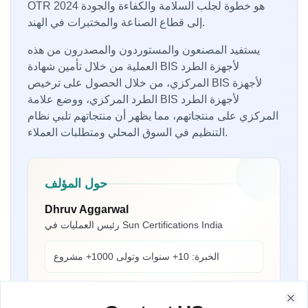
OTR 2024 هو خطوة لجلب السلامة والكفاءة والجودة
إلى قطاع الصناعة والمختبرات في الهند.
يستفيد المصنعون والمستوردون والمصدرون من هذه
العملية من خلال تأمين شهادة BIS لأجهزة الطرد
المركزي، من خلال الحصول على ترخيص BIS لأجهزة
الطرد المركزي، ووضع علامة BIS لأجهزة الطرد
المركزي على منتجاتهم، مما يظهر أن منتجاتهم تلبي نظام
التنظيم في السوق المحلي ومتطلبات العملاء.
السيدة إلياواتي
حول المؤلف
PT Quty Karunia، حاصلة على ترخيص BIS في فيتنام
Dhruv Aggarwal
قدمت Sun Certifications India خدمات شهادة BIS
“
رئيس العمليات في Sun Certifications India
ممتازة. خدمتهم التي لا تضاهى وإخلاصهم كسبوا ثقتنا.
”
أحد أفضل مستشاري BIS في الهند!
الخبرة:
10+ سنوات وتولى 1000+ مشروع
حاصل على جوائز من العديد من المنظمات الهندية
السيدة بيل