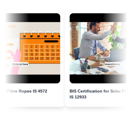
اقرأ المزيد
السيد يوسف
Bahrain Aluminium Manufacturing Company،
إشعار BIS لغسالات الملابس
حاصل على ترخيص BIS في البحرين
”
عملية تسجيل BIS سلسة مع مستشارين خبراء.
“
اقرأ المزيد
إشعار BIS لألواح الجبس
السيد ساتوشي
Daiki Aluminium Japan، حاصل على ترخيص BIS في
اليابان
اقرأ المزيد
”
مساعدة ترخيص BIS فعالة، مستشارون رائعون.
“
ation for Fibre Ropes IS 4572
Click to play
BIS Certification for Sola
 Ropes IS 4572
BIS Certification for Solar Flat Plate Colle
إشعار BIS لأنابيب سبائك الألمنيوم لأغراض
IS 12933
الري - الأنابيب الملحومة
السيدة أماندا
اقرأ المزيد
Honeywell، حاصلة على ترخيص BIS في الولايات
المتحدة
”
إرشاد شهادة BIS مهني، راضية جداً.
“
إشعار BIS لأنابيب سبائك الألمنيوم لأغراض