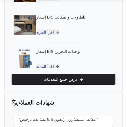
Aluminium Bahrain (ALBA)، حاصلة على ترخيص BIS
اقرأ المزيد
في البحرين
”
دعم شهادة BIS ممتاز، مستشارون موثوقون جداً.
“
إشعار BIS لوحدات التخزين
السيد يوسف
اقرأ المزيد
Bahrain Aluminium Manufacturing Company،
حاصل على ترخيص BIS في البحرين
إشعار BIS للأسرة المزدوجة
”
عملية تسجيل BIS سلسة مع مستشارين خبراء.
“
اقرأ المزيد
عرض جميع التحديثات
السيد ساتوشي
Daiki Aluminium Japan، حاصل على ترخيص BIS في
إشعار BIS لكابلات الطاقة الشمسية وكابلات
اليابان
مقاومة الحريق
شهادات العملاء
”
مساعدة ترخيص BIS فعالة، مستشارون رائعون.
“
اقرأ المزيد
إشعار BIS للألمنيوم المطروق وسبائك