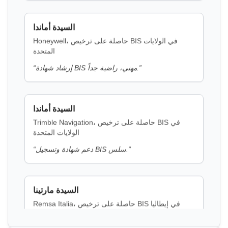
السيدة أماندا
الألمنيوم، مخزون التشكيل والمطروقات
Honeywell، حاصلة على ترخيص BIS في الولايات
اقرأ المزيد
المتحدة
”
إرشاد شهادة BIS مهني، راضية جداً.
“
إشعار BIS لحمض H
السيدة أماندا
اقرأ المزيد
Trimble Navigation، حاصلة على ترخيص BIS في
الولايات المتحدة
إشعار BIS لحمض K
”
دعم شهادة وتسجيل BIS سلس.
“
اقرأ المزيد
السيدة مارتينا
Remsa Italia، حاصلة على ترخيص BIS في إيطاليا
إشعار BIS للفينيل سلفون
”
مستشارو BIS مفيدون، عملية ترخيص مبسطة.
“
اقرأ المزيد