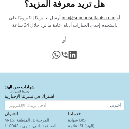
الري – الأنابيب المطروقة
هل تريد معرفة المزيد؟
اقرأ المزيد
أو
info@sunconsultants.co.in
أرسل لنا بريدًا إلكترونيًا على
السيدة أماندا
استخدم إحدى الخيارات أدناه. عادة ما نرد خلال 24 ساعة.
Trimble Navigation، حاصلة على ترخيص BIS في
إشعار BIS لقضبان الألمنيوم من الدرجة EC
الولايات المتحدة
المنتجة بالصب المستمر والدرفلة
أو
”
دعم شهادة وتسجيل BIS سلس.
“
اقرأ المزيد
لينكد إن
مكالمة
واتساب
السيدة مارتينا
إشعار BIS لقضبان وأعمدة وأقسام الألمنيوم
المطروق وسبائك الألمنيوم
Remsa Italia، حاصلة على ترخيص BIS في إيطاليا
اقرأ المزيد
”
مستشارو BIS مفيدون، عملية ترخيص مبسطة.
“
شهادات صن الهند
تبسيط الشهادات
اشترك في نشرتنا الإخبارية
إشعار BIS لألواح الجبس
أخبرني
السيدة نيكولا
Aquazzura، حاصلة على ترخيص BIS في إيطاليا
خدماتنا
العنوان
اقرأ المزيد
شهادة BIS
M-15، المرحلة 1، المنطقة
حصلنا على شهادة BIS في الوقت المحدد وبأسعار
“
علامة ISI (الهند)
الصناعية بادلي، دلهي - 110042